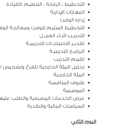
التخطيط ، الرقابة ، التنظيم ،القيادة
المهارات الإدارية
إدارة الوقت
التخطيط السليم للوقت ومعالجة الوقـت
التدريـب اثنـاء العمــل
تقديـر الاحتياجـات التدريبيـة
البرامـج التدريبيـة
تقييم التدريب
تحليل البيئة الخارجية للفرع وتشخيص 
البيئة الخارجية
ظروف المنافسة
الموسمية
عرض الخدمات المصرفية والطلب عليها
السياسات المالية والنقدية
اليوم الثاني