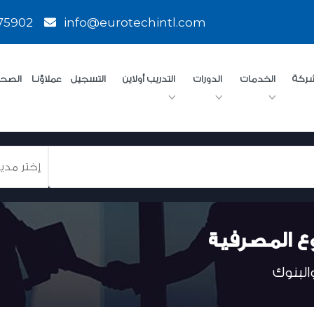
75902
info@eurotechintl.com
شركة
الخدمات
الدورات
التدريب أولاين
التسجيل
عملاؤنـا
الصحا
روع المصرفية
والبنوك