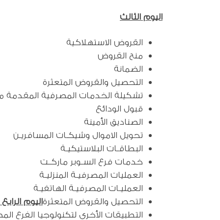
اليوم الثالث
القروض الاستهلاكية
منح القروض
الضمانة
التحصيل والقروض المتعثرة
تشكيلة الخدمات المصرفية المقدمة من
قبول الودائع
الصناديق الأمينة
تحويل الاموال وشيكـات المسافريـن
البطاقـات البلاستيكيـة
خدمات فرع السـوبر ماركـت
العمليات المصرفيـة المنزليـة
العمليـات المصرفيـة الهاتفيـة
التحصيل والقروض المتعثرة
اليوم الراب
التطبيقات الأخرى لتكنولوجيا الفرع ال