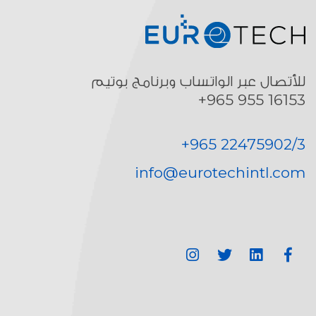
للأتصال عبر الواتساب وبرنامج بوتيم
16153 955 965+
+965 22475902/3
info@eurotechintl.com